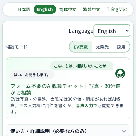
日本語
English
简体中文
繁體中文
Tiếng Việt
Language
相談モード
EV充電
太陽光
採用
こんにちは、相談したいことが…
はい、お聞きします。
フォーム不要のAI概算チャット｜写真・30分値
から相談
EVは写真・分電盤、太陽光は30分値・明細があればAI概
算。下の入力欄に用件を書くか、
音声入力
でも開始できま
す。
使い方・詳細説明（必要な方のみ）