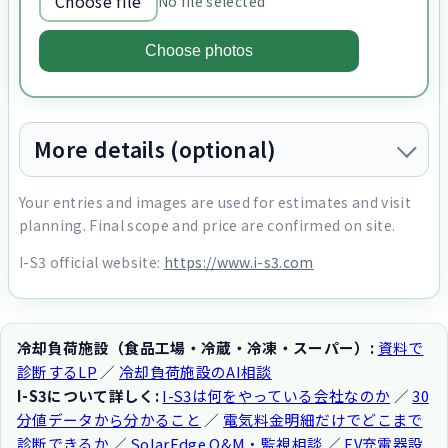
Choose file
No file selected
Choose photos
More details (optional)
Your entries and images are used for estimates and visit
planning. Final scope and price are confirmed on site.
I-S3 official website:
https://www.i-s3.com
冷却負荷施設（食品工場・冷蔵・冷凍・スーパー）:
資料で
診断するLP
／
冷却負荷施設のAI相談
I-S3について詳しく:
I-S3は何をやっている会社なのか
／
30
分値データから分かること
／
電気料金明細だけでどこまで
診断できるか
／
SolarEdge O&M・監視相談
／
EV充電器設